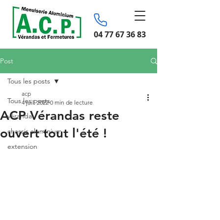
04 77 67 36 83
Post
Tous les posts
acp
Tous les posts
4 juil. 2022
0 min de lecture
ACP Vérandas reste
véranda
ouvert tout l'été !
chassis aluminium
extension