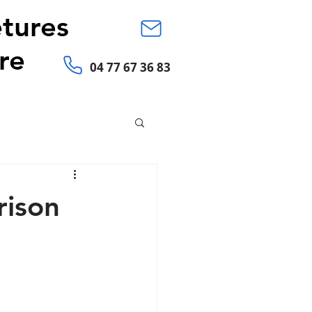
tures
re
04 77 67 36 83
rison