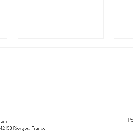
✨ Quand une simple entrée
✨ Un
devient un véritable espace
auto
de vie ! ✨
Po
nium
 42153 Riorges, France