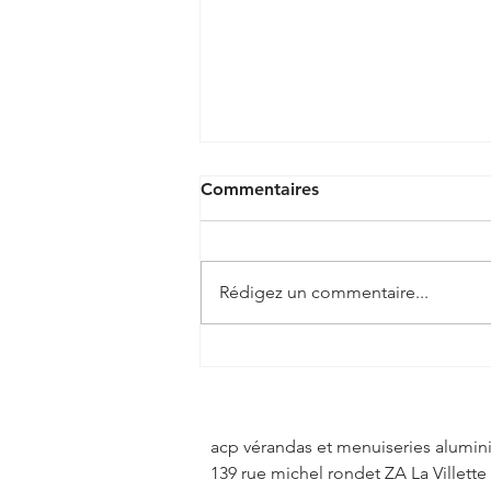
Commentaires
Rédigez un commentaire...
🏡 Une véranda sur mesure,
pensée pour s'adapter à
votre maison à Rongères ! ✨
acp vérandas et menuiseries alumi
139 rue michel rondet ZA La Villette