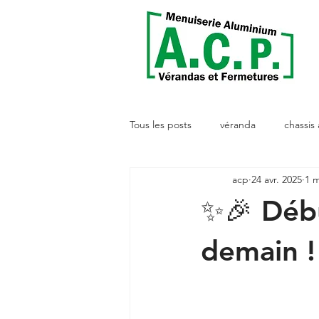
Tous les posts
véranda
chassis
acp
24 avr. 2025
1 m
✨🎉 Débu
demain !