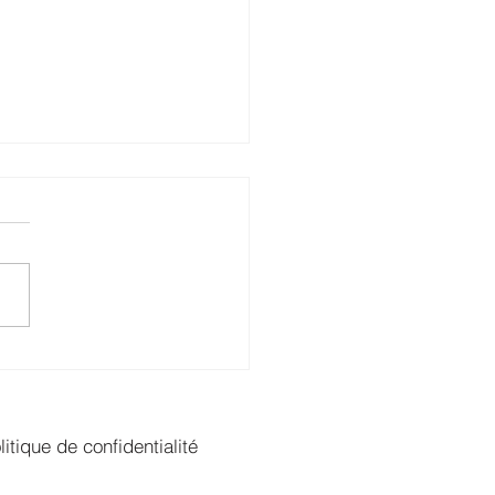
 été pour imaginer, un
mne pour profiter !
litique de confidentialité