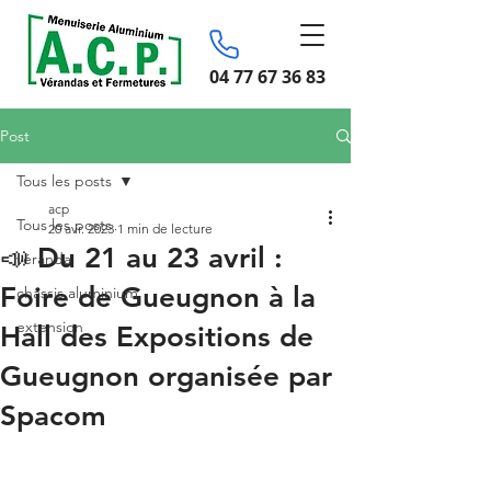
04 77 67 36 83
Post
Tous les posts
acp
Tous les posts
20 avr. 2023
1 min de lecture
📣 Du 21 au 23 avril :
véranda
Foire de Gueugnon à la
chassis aluminium
extension
Hall des Expositions de
Gueugnon organisée par
Spacom