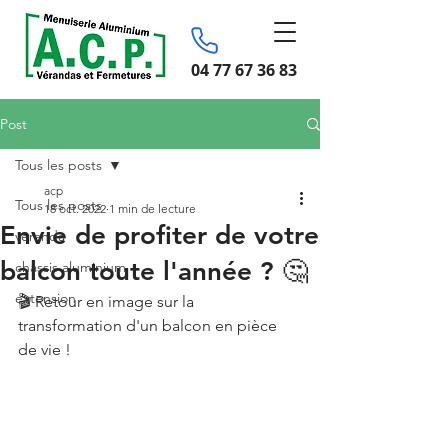
04 77 67 36 83
Post
Tous les posts
acp
Tous les posts
18 oct. 2022
1 min de lecture
Envie de profiter de votre
véranda
balcon toute l'année ? 🤔
chassis aluminium
extension
🎬 Retour en image sur la 
transformation d'un balcon en pièce 
de vie !