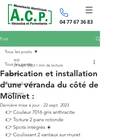
04 77 67 36 83
Post
Tous les posts
acp
Tous les posts
21 sept. 2023
1 min de lecture
Fabrication et installation
véranda
d'une véranda du côté de
chassis aluminium
extension
Molinet :
Dernière mise à jour :
22 sept. 2023
👉 Couleur 7016 gris anthracite
👉 Toiture 2 pans rotonde
👉 Spots intégrés ☀️
👉 Coulissant 2 vantaux sur muret