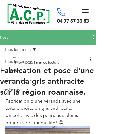
04 77 67 36 83
Post
Tous les posts
acp
Tous les posts
15 févr. 2022
1 min de lecture
Fabrication et pose d'une
véranda
véranda gris anthracite
chassis aluminium
extension
sur la région roannaise.
Fabrication d'une véranda avec une 
toiture droite en gris anthracite. 
Un côté avec des panneaux pleins 
pour pus de tranquillité! 😊