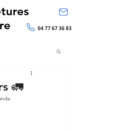
tures
re
04 77 67 36 83
rs 🚛
randa.