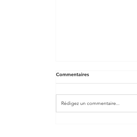
Commentaires
Rédigez un commentaire...
🏡 Une véranda sur mesure,
pensée pour s'adapter à
votre maison à Rongères ! ✨