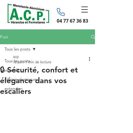
04 77 67 36 83
Post
Tous les posts
acp
Tous les posts
12 janv.
1 min de lecture
🔒 Sécurité, confort et
véranda
élégance dans vos
chassis aluminium
extension
escaliers