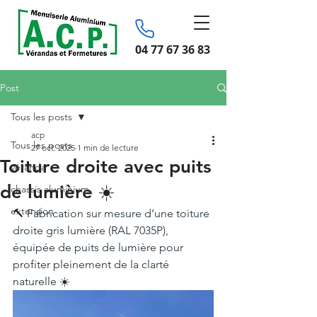
04 77 67 36 83
Post
Tous les posts
acp
Tous les posts
27 oct. 2025
1 min de lecture
Toiture droite avec puits
véranda
de lumière ☀️
chassis aluminium
extension
🔨 Fabrication sur mesure d’une toiture 
droite gris lumière (RAL 7035P), 
équipée de puits de lumière pour 
profiter pleinement de la clarté 
naturelle ☀️