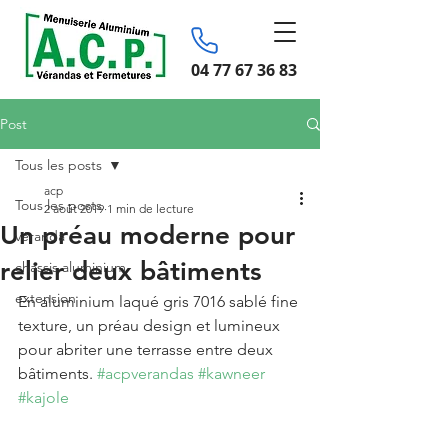
04 77 67 36 83
Post
Tous les posts
acp
Tous les posts
2 août 2019
1 min de lecture
Un préau moderne pour
véranda
relier deux bâtiments
chassis aluminium
extension
En aluminium laqué gris 7016 sablé fine 
texture, un préau design et lumineux 
pour abriter une terrasse entre deux 
bâtiments. 
#acpverandas
#kawneer
#kajole