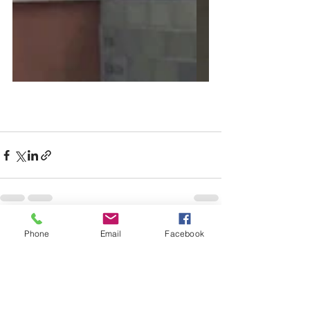
Voir tout
Posts récents
Phone
Email
Facebook