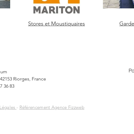
Stores et Moustiquaires
Garde
Po
nium
 42153 Riorges, France
7 36 83
 Légales
-
Référencement Agence Fizzweb