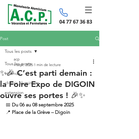
04 77 67 36 83
Post
Tous les posts
acp
Tous les posts
4 sept. 2025
1 min de lecture
✨🎉 C’est parti demain :
véranda
la Foire Expo de DIGOIN
chassis aluminium
extension
ouvre ses portes ! 🎉✨
📅 
Du 06 au 08 septembre 2025
📍 
Place de la Grève – Digoin