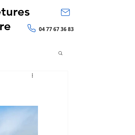
tures
re
04 77 67 36 83