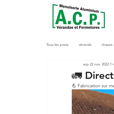
Tous les posts
véranda
chassis
acp
22 nov. 2022
1 
🚛 Direc
💪 Fabrication sur me