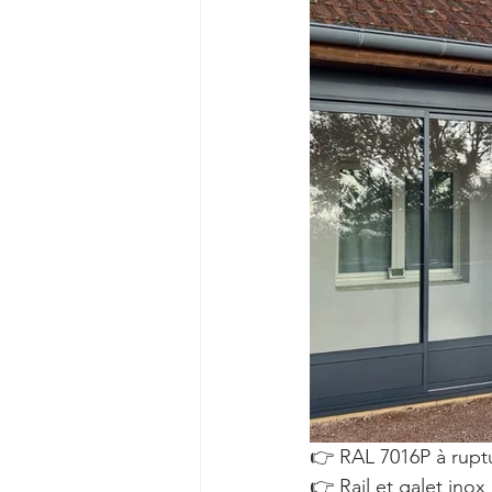
👉 RAL 7016P à rupt
👉 Rail et galet inox