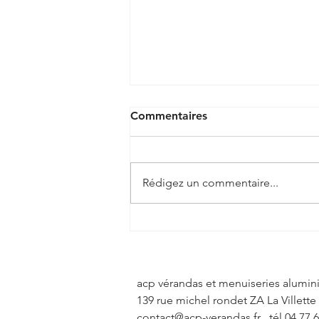
Commentaires
Rédigez un commentaire...
🏡 Une véranda sur mesure,
pensée pour s'adapter à
votre maison à Rongères ! ✨
acp vérandas et menuiseries alumi
139 rue michel rondet ZA La Villette
contact@acp-verandas.fr
tél 04 77 6