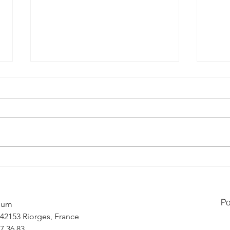
✨ Quand une simple entrée
✨ Un
devient un véritable espace
auto
de vie ! ✨
Po
nium
 42153 Riorges, France
7 36 83