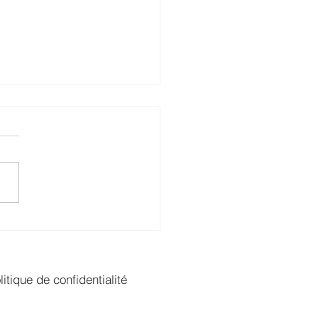
 été pour imaginer, un
mne pour profiter !
litique de confidentialité