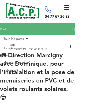
04 77 67 36 83
Post
Tous les posts
acp
Tous les posts
26 mars 2024
0 min de lecture
🚛 Direction Marcigny
véranda
avec Dominique, pour
chassis aluminium
extension
l'instalaltion et la pose de
menuiseries en PVC et de
volets roulants solaires.
😎