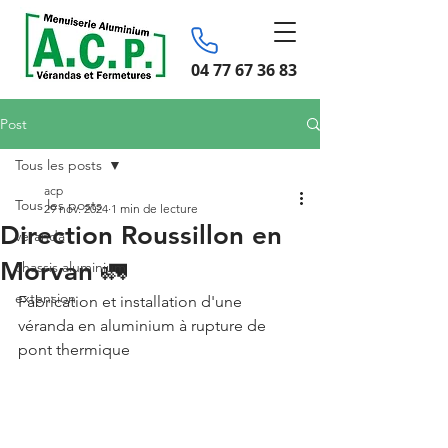
04 77 67 36 83
Post
Tous les posts
acp
Tous les posts
29 nov. 2024
1 min de lecture
Direction Roussillon en
véranda
Morvan 🚛
chassis aluminium
extension
Fabrication et installation d'une 
véranda en aluminium à rupture de 
pont thermique