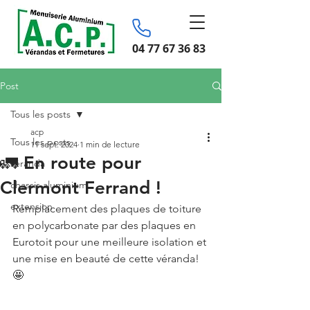
04 77 67 36 83
Post
Tous les posts
acp
Tous les posts
11 sept. 2024
1 min de lecture
🚛 En route pour
véranda
Clermont Ferrand !
chassis aluminium
extension
Remplacement des plaques de toiture 
en polycarbonate par des plaques en 
Eurotoit pour une meilleure isolation et 
une mise en beauté de cette véranda!
🤩