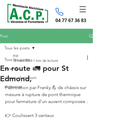
04 77 67 36 83
Post
Tous les posts
acp
Tous les posts
12 mars 2024
1 min de lecture
En route 🚛 pour St
véranda
Edmond,
chassis aluminium
extension
Fabrication par Franky 💪 de châssis sur 
mesure à rupture de pont thermique 
pour fermeture d'un auvent composée :
👉 Coulissant 3 vantaux