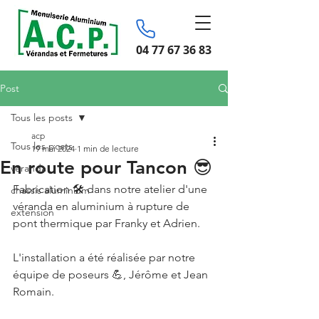
04 77 67 36 83
Post
Tous les posts
acp
Tous les posts
19 mai 2024
1 min de lecture
En route pour Tancon 😎
véranda
Fabrication 🛠 dans notre atelier d'une 
chassis aluminium
véranda en aluminium à rupture de 
extension
pont thermique par Franky et Adrien.
L'installation a été réalisée par notre 
équipe de poseurs 💪, Jérôme et Jean 
Romain.