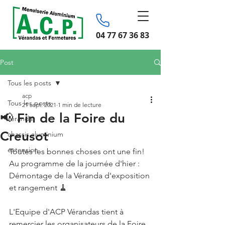
04 77 67 36 83
Post
Tous les posts
acp
Tous les posts
21 sept. 2021
1 min de lecture
📢 Fin de la Foire du
véranda
Creusot
chassis aluminium
extension
Toutes les bonnes choses ont une fin! 
Au programme de la journée d'hier : 
Démontage de la Véranda d'exposition 
et rangement 🧹 
L'Equipe d'ACP Vérandas tient à 
remercier les organisateurs de la Foire 