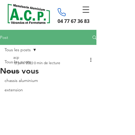
04 77 67 36 83
Post
Tous les posts
acp
Tous les posts
12 janv. 2022
0 min de lecture
Nous vous
véranda
chassis aluminium
extension